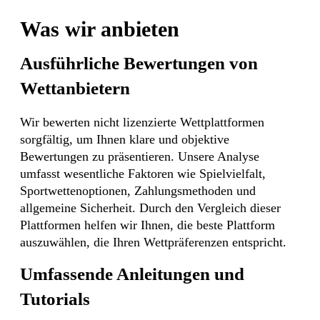
Casinos
Was wir anbieten
Über
Ausführliche Bewertungen von
uns
Wettanbietern
Kontakt
Wir bewerten nicht lizenzierte Wettplattformen
sorgfältig, um Ihnen klare und objektive
Bewertungen zu präsentieren. Unsere Analyse
umfasst wesentliche Faktoren wie Spielvielfalt,
Sportwettenoptionen, Zahlungsmethoden und
allgemeine Sicherheit. Durch den Vergleich dieser
Plattformen helfen wir Ihnen, die beste Plattform
auszuwählen, die Ihren Wettpräferenzen entspricht.
Umfassende Anleitungen und
Tutorials