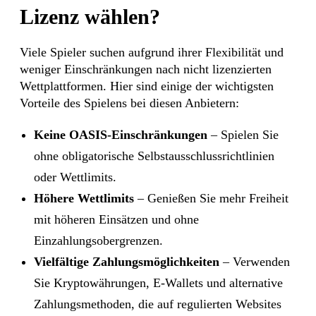
Lizenz wählen?
Viele Spieler suchen aufgrund ihrer Flexibilität und
weniger Einschränkungen nach nicht lizenzierten
Wettplattformen. Hier sind einige der wichtigsten
Vorteile des Spielens bei diesen Anbietern:
Keine OASIS-Einschränkungen
– Spielen Sie
ohne obligatorische Selbstausschlussrichtlinien
oder Wettlimits.
Höhere Wettlimits
– Genießen Sie mehr Freiheit
mit höheren Einsätzen und ohne
Einzahlungsobergrenzen.
Vielfältige Zahlungsmöglichkeiten
– Verwenden
Sie Kryptowährungen, E-Wallets und alternative
Zahlungsmethoden, die auf regulierten Websites