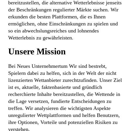
Casino
bereitzustellen, die alternative Wetterlebnisse jenseits
der Beschränkungen regulierter Märkte suchen. Wir
erkunden die besten Plattformen, die es Ihnen
Neue
ermöglichen, ohne Einschränkungen zu spielen und
Online
so ein abwechslungsreiches und lohnendes
Casinos
Wetterlebnis zu gewährleisten.
Casino
Unsere Mission
ohne
LUGAS
Bei Neues Unternehmertum Wir sind bestrebt,
Spielern dabei zu helfen, sich in der Welt der nicht
lizenzierten Wettanbieter zurechtzufinden. Unser Ziel
Plinko
ist es, aktuelle, faktenbasierte und gründlich
Casino
recherchierte Inhalte bereitzustellen, die Wettende in
die Lage versetzen, fundierte Entscheidungen zu
Krypto
treffen. Wir analysieren die wichtigsten Aspekte
Casinos
unregulierter Wettplattformen und helfen Benutzern,
ihre Optionen, Vorteile und potenziellen Risiken zu
verstehen.
Aviator