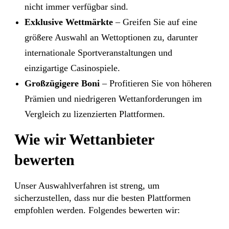
nicht immer verfügbar sind.
Exklusive Wettmärkte
– Greifen Sie auf eine
größere Auswahl an Wettoptionen zu, darunter
internationale Sportveranstaltungen und
einzigartige Casinospiele.
Großzügigere Boni
– Profitieren Sie von höheren
Prämien und niedrigeren Wettanforderungen im
Vergleich zu lizenzierten Plattformen.
Wie wir Wettanbieter
bewerten
Unser Auswahlverfahren ist streng, um
sicherzustellen, dass nur die besten Plattformen
empfohlen werden. Folgendes bewerten wir: