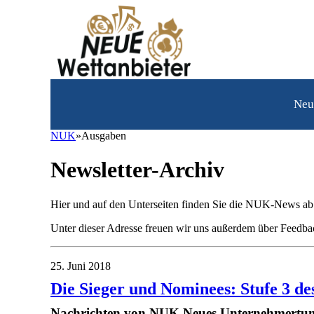
Neue
Wettanbieter
Neu
Sportwetten
NUK
»
Ausgaben
Casino
Newsletter-Archiv
Über
uns
Hier und auf den Unterseiten finden Sie die NUK-News ab A
Kontakt
Unter dieser Adresse freuen wir uns außerdem über Feed
25. Juni 2018
Die Sieger und Nominees: Stufe 3 d
Nachrichten von NUK Neues Unternehmertum