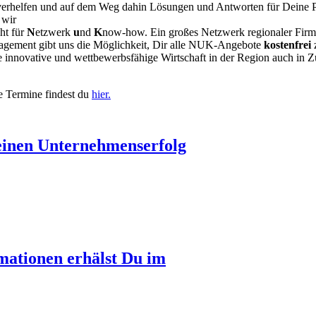
u verhelfen und auf dem Weg dahin Lösungen und Antworten für Deine 
 wir
ht für
N
etzwerk
u
nd
K
now-how. Ein großes Netzwerk regionaler Firmen
gagement gibt uns die Möglichkeit, Dir alle NUK-Angebote
kostenfrei
z
 innovative und wettbewerbsfähige Wirtschaft in der Region auch in Z
e Termine findest du
hier.
einen Unternehmenserfolg
mationen erhälst Du im