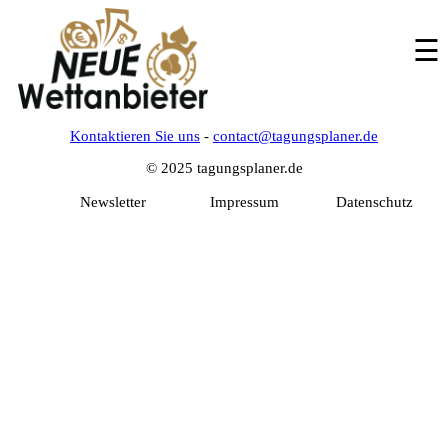
☰
Neue
Wettanbieter
Kontaktieren Sie uns
-
contact@tagungsplaner.de
Sportwetten
© 2025 tagungsplaner.de
Newsletter
Impressum
Datenschutz
Wettanbieter
ohne
Lizenz
Wettanbieter
mit
PayPal